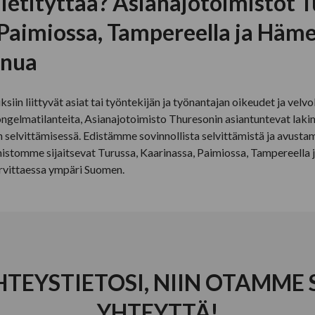
ietityttää? Asianajotoimistot T
 Paimiossa, Tampereella ja Häm
inua
iin liittyvät asiat tai työntekijän ja työnantajan oikeudet ja velvo
ongelmatilanteita, Asianajotoimisto Thuresonin asiantuntevat laki
 selvittämisessä. Edistämme sovinnollista selvittämistä ja avusta
istomme sijaitsevat Turussa, Kaarinassa, Paimiossa, Tampereella 
rvittaessa ympäri Suomen.
HTEYSTIETOSI, NIIN OTAMME
YHTEYTTÄ!