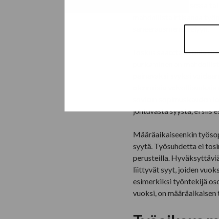
joko työsopimuksessa tai
mahdollista irtisanoa työ
saneerausmenettelyyn.
Joskus saatetaan tulla t
purkaminen on mahdollista
painavaksi syyksi voidaan 
olennaisia velvollisuuksia
sovitun sopimuskauden lo
johtuvasta syystä, ei siis 
Määräaikaiseenkin työsopi
syytä. Työsuhdetta ei tosi
perusteilla. Hyväksyttävi
liittyvät syyt, joiden vuo
esimerkiksi työntekijä o
vuoksi, on määräaikaisen 