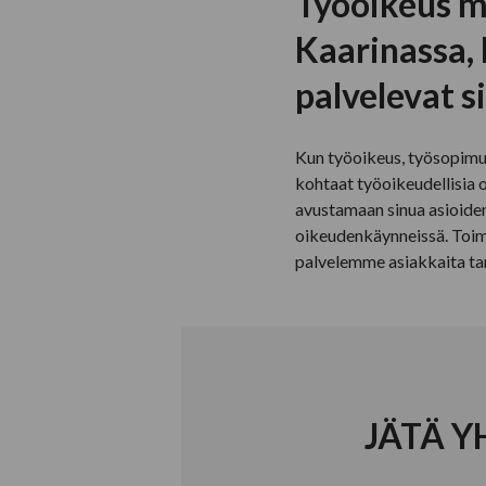
Työoikeus m
Kaarinassa,
palvelevat s
Kun työoikeus, työsopimuks
kohtaat työoikeudellisia 
avustamaan sinua asioiden
oikeudenkäynneissä. Toim
palvelemme asiakkaita ta
JÄTÄ Y