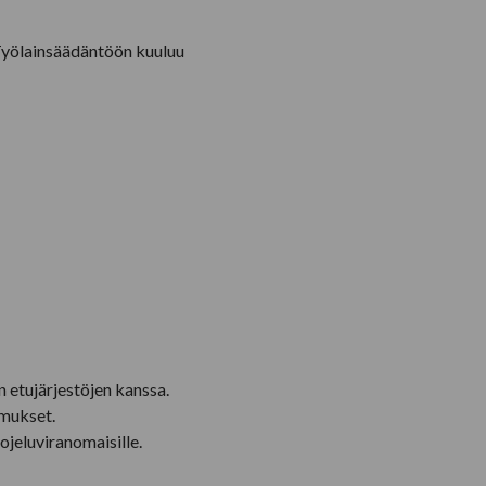
 Työlainsäädäntöön kuuluu
 etujärjestöjen kanssa.
imukset.
ojeluviranomaisille.