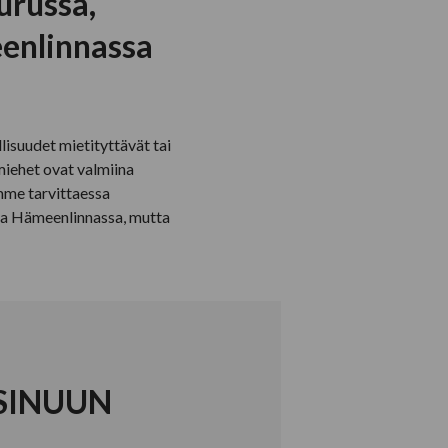
urussa,
eenlinnassa
llisuudet mietityttävät tai
miehet ovat valmiina
mme tarvittaessa
ja Hämeenlinnassa, mutta
 SINUUN