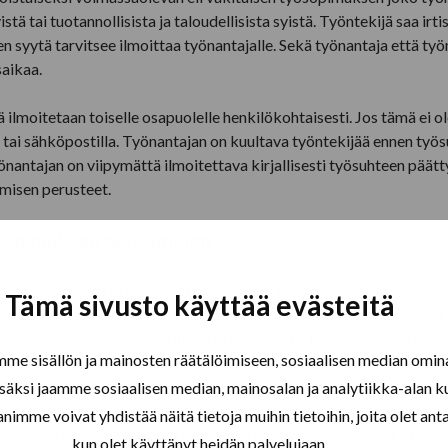
syistä tai tuotannollisista ja taloudellisista syistä. Työntekijä saa 
en syytä tarvitsee ilmoittaa työnantajalle. Sekä työnantaja että työn
aikaa.
ilmoitetaan toiselle osapuolelle henkilökohtaisesti. Jos tämä ei o
a tai sähköpostilla. Työnantajan on kuultava työntekijää ennen työ
nantajan on viipymättä ilmoitettava kirjallisesti työsuhteen päät
omisen perusteet.
sopimuksen purkaminen
 päättyy ilman irtisanomista joko sovitun määräajan kuluessa ump
Tämä sivusto käyttää evästeitä
imusta tehtäessä sovittiin tehtäväksi työsuhteen aikana. Sovittuna
opimus päättyy ilman erillistä irtisanomista. Määräaikaisen työ
e sisällön ja mainosten räätälöimiseen, sosiaalisen median omin
uhteen päättäminen irtisanomalla ole mahdollista työsopimuksen ai
ijälle työsuhteen jatkumisen sovitun ajanjakson ajan.
äksi jaamme sosiaalisen median, mainosalan ja analytiikka-alan k
e voivat yhdistää näitä tietoja muihin tietoihin, joita olet antanu
en voi irtisanoa vain, jos työntekijä ja työnantaja sopivat irtis
kun olet käyttänyt heidän palvelujaan.