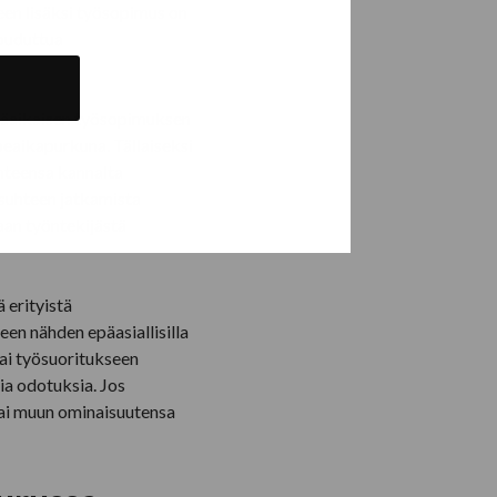
en lisäksi työsopimus on
jouduttua
äräaikaisen työsopimuksen
oeaikapurkuna. Tällaiseksi
uhteensa kannalta
yösuhteen jatkamista
aan työntekijästä
 erityistä
een nähden epäasiallisilla
tai työsuoritukseen
mia odotuksia. Jos
tai muun ominaisuutensa