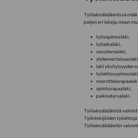
Työlainsäädännössä määrit
paljon eri lakeja, muun mu
työsopimuslaki,
työaikalaki,
vuosilomalaki,
yhdenvertaisuuslaki
laki yksityisyyden 
työehtosopimuslaki
vuorotteluvapaalaki
opintovapaalaki,
palkkaturvalaki.
Työlainsäädäntöä valmiste
Työntekijöiden työehtoja 
Työlainsäädännön valvonta 