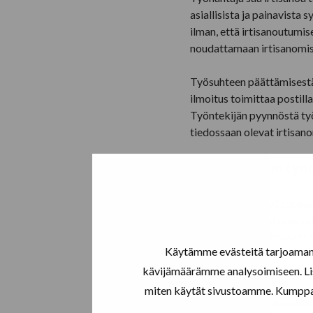
asiallisista ja painavista 
ilman, että irtisanoutumis
noudattamaan irtisanomis
Työsuhteen päättämisestä 
ilmoitus toimittaa postill
Työntekijän pyynnöstä työ
tiedossaan olevat irtisan
Määräaikaisen työ
Määräaikainen työsopimus
valmistuttua, joka työsop
päättymisajankohtana työs
Käytämme evästeitä tarjoamamm
ominaisuus on, ettei työs
työnantajalla että työntek
kävijämäärämme analysoimiseen. Lis
miten käytät sivustoamme. Kumppanimm
Määräaikaisen työsopimuks