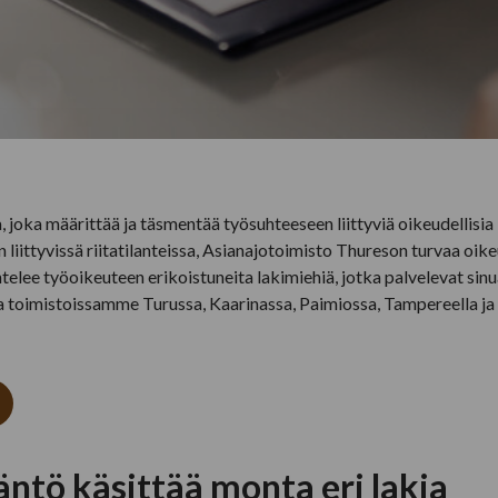
 joka määrittää ja täsmentää työsuhteeseen liittyviä oikeudellisi
liittyvissä riitatilanteissa, Asianajotoimisto Thureson turvaa oikeu
telee työoikeuteen erikoistuneita lakimiehiä, jotka palvelevat sinu
sa toimistoissamme Turussa, Kaarinassa, Paimiossa, Tampereella j
ntö käsittää monta eri lakia