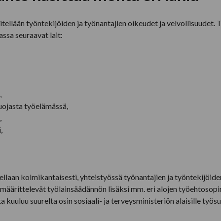
ellään työntekijöiden ja työnantajien oikeudet ja velvollisuudet.
assa seuraavat lait:
,
suojasta työelämässä,
,
,
llaan kolmikantaisesti, yhteistyössä työnantajien ja työntekijöiden
määrittelevät työlainsäädännön lisäksi mm. eri alojen työehtosop
kuuluu suurelta osin sosiaali- ja terveysministeriön alaisille työsu