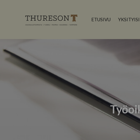
YKSITYIS
ETUSIVU
Työoi