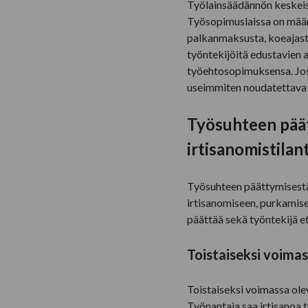
Työlainsäädännön keskeisin
Työsopimuslaissa on määr
palkanmaksusta, koeajasta
työntekijöitä edustavien 
työehtosopimuksensa. Jos 
useimmiten noudatettava 
Työsuhteen päät
irtisanomistilan
Työsuhteen päättymisestä
irtisanomiseen, purkamise
päättää sekä työntekijä e
Toistaiseksi voima
Toistaiseksi voimassa olev
Työnantaja saa irtisanoa 