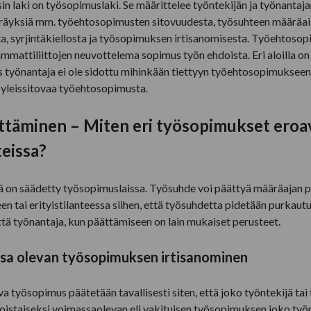
 laki on työsopimuslaki. Se määrittelee työntekijän ja työnantajan
äyksiä mm. työehtosopimusten sitovuudesta, työsuhteen määräai
, syrjintäkiellosta ja työsopimuksen irtisanomisesta. Työehtosop
ammattiliittojen neuvottelema sopimus työn ehdoista. Eri aloilla o
työnantaja ei ole sidottu mihinkään tiettyyn työehtosopimukseen,
yleissitovaa työehtosopimusta.
täminen – Miten eri työsopimukset eroav
teissa?
 on säädetty työsopimuslaissa. Työsuhde voi päättyä määräajan 
en tai erityistilanteessa siihen, että työsuhdetta pidetään purkau
ttä työnantaja, kun päättämiseen on lain mukaiset perusteet.
ssa olevan työsopimuksen irtisanominen
a työsopimus päätetään tavallisesti siten, että joko työntekijä tai 
toistaiseksi voimassaolevan eli vakituisen työsopimuksen joko työn