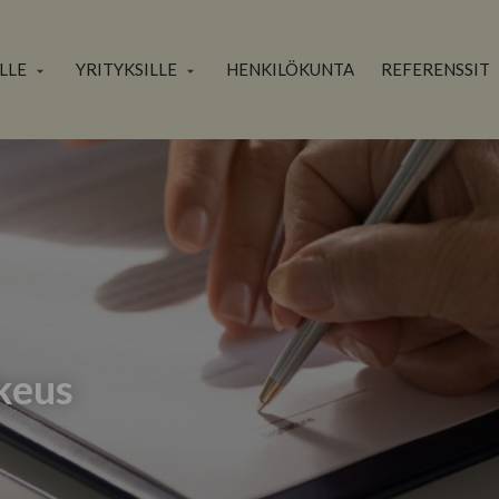
ILLE
YRITYKSILLE
HENKILÖKUNTA
REFERENSSIT
Avaa
Avaa
alavalikko
alavalikko
keus