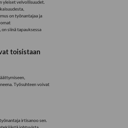
 yleiset velvollisuudet.
kaisuudesta,
imus on työnantajaa ja
n omat
 on siinä tapauksessa
at toisistaan
päättymiseen,
tuneena. Työsuhteen voivat
työnantaja irtisanoo sen.
tekijästä johtuvista