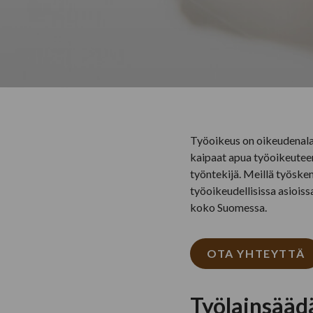
Työoikeus on oikeudenala,
kaipaat apua työoikeuteen 
työntekijä. Meillä työsken
työoikeudellisissa asiois
koko Suomessa.
OTA YHTEYTTÄ
Työlainsäädä