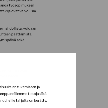
irtisanoa työsopimuksen
tekijä ovat velvollisia
le mahdollista, voidaan
suhteen päättämistä.
tymispäivä sekä
een tai sen työn
 työsuhteen
suhteen keskeinen
aisuuksien tukemiseen ja
kana, vaan se takaa sekä
umppaneillemme tietoja siitä,
t heille tai joita on kerätty,
anomismahdollisuudesta