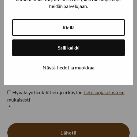
heidän palvelujaan.
Kiellä
Minulle saa jatkossa lähettää tarjouksia ja
Salli kaikki
informaatiota
Sähköpostitse
Näytä tiedot ja muokkaa
Tekstiviestitse
Tietosuojaseloste
*
Hyväksyn henkilötietojeni käytön
tietosuojaselosteen
mukaisesti
*
CAPTCHA