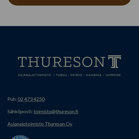
Puh:
02 473 4250
Sähköposti:
toimisto@thureson.fi
Asianajotoimisto Thureson Oy