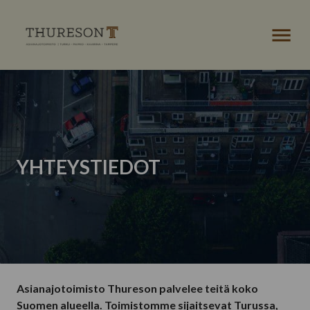
AVAA VAL
YHTEYSTIEDOT
Asianajotoimisto Thureson palvelee teitä koko
Suomen alueella. Toimistomme sijaitsevat Turussa,