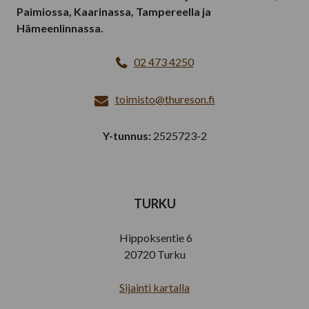
Paimiossa, Kaarinassa, Tampereella ja
Hämeenlinnassa.
02 473 4250
toimisto@thureson.fi
Y-tunnus:
2525723-2
TURKU
Hippoksentie 6
20720 Turku
Sijainti kartalla